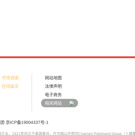
市场调查
网站地图
在线留言
法律声明
电子商务
相关网站
集团
京ICP备19004337号-1
，1921年创立于泰国曼谷，在中国以外称作Charoen Pokphand Group（卜