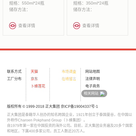
规格：550ml*24瓶
规格：350ml*24瓶
储存方法：
储存方法：
查看详情
查看详情
联系方式
天猫
市场调查
网站地图
工厂分布
京东
在线留言
法律声明
卜蜂莲花
电子商务
相关网站
版权所有 © 1999-2018 正大集团
京ICP备19004337号-1
正大集团是泰籍华人创办的知名跨国企业，1921年创立于泰国曼谷，在中国以
外称作Charoen Pokphand Group（卜蜂集团）。
自1979年第一家在中国投资的海外公司。目前，正大集团业务遍及20多个国家
和地区，下属400多家公司，员工人数近20万人。